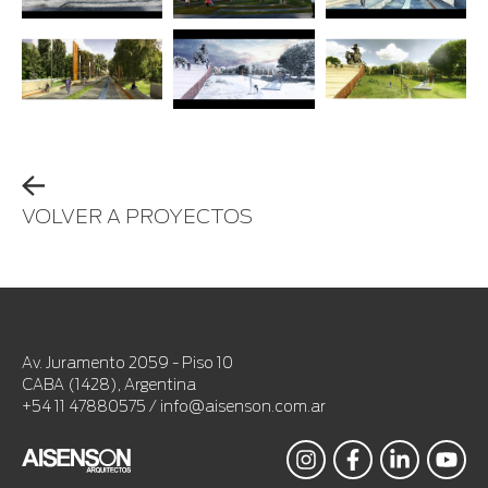
VOLVER A PROYECTOS
Av. Juramento 2059 - Piso 10
CABA (1428), Argentina
+54 11 47880575 / info@aisenson.com.ar