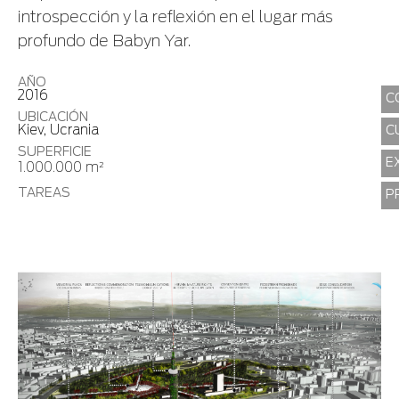
introspección y la reflexión en el lugar más
profundo de Babyn Yar.
AÑO
2016
C
UBICACIÓN
Kiev, Ucrania
C
SUPERFICIE
E
1.000.000 m²
TAREAS
P