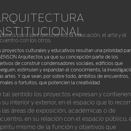
ARQUITECTURA
INSTITUCIONAL
pacios para las instituciones, la educación, el arte y el
cuentro con los otros.
s proyectos culturales y educativos resultan una prioridad pa
SENSON Arquitectos ya que su concepción parte de los
jetivos de construir condensadores sociales, edificios que
berguen, estimulen y expandan el conocimiento, la investigaci
las artes. Y que sean, por sobre todo, ámbitos de encuentros,
rmales o fortuitos, que potencien la creatividad.
 tal sentido los proyectos expresan y contienen
 su interior y exterior, en el espacio que lo recorr
 las áreas de exposición, académicas o de
cuentro, en su relación con el espacio público, 
píritu mismo de la función y objetivos que