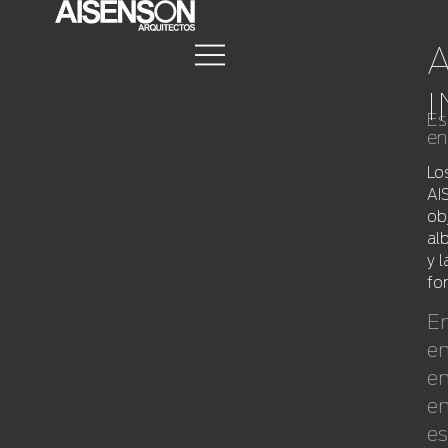
Es
en
Lo
AI
ob
al
y 
fo
En
en
en
en
es