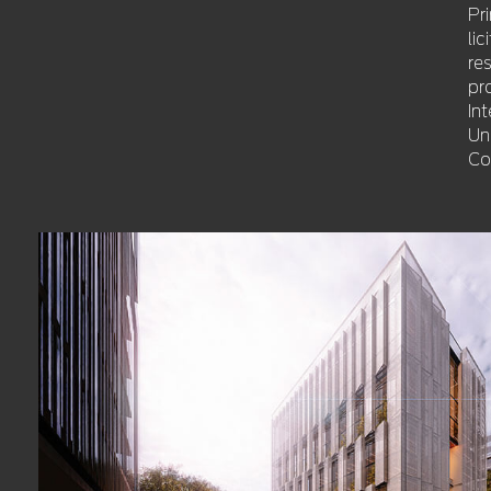
Pr
li
re
pr
Int
Un
Co