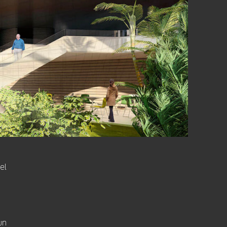
el
un