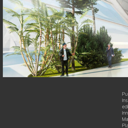
Pu
In
ed
In
Ma
Pl