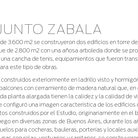
JUNTO ZABALA
 de 3.600 m2 se construyeron dos edificios en torre de
que de 2.800 m2 con una añosa arboleda donde se pr
y una cancha de tenis, equipamientos que fueron tra
ara este tipo de obras.
s, construidos exteriormente en ladrillo visto y hormi
n balcones con cerramiento de madera natural que, en
da planta alargada tienen la calidez y la calidad de v
e configuró una imagen característica de los edificios
s construidos por el Estudio, originariamente en el b
uego en diversas zonas de Buenos Aires, durante los a
elos para cocheras, bauleras, porterías y locales auxi