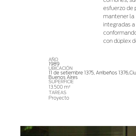
comunes, sau
esfuerzo de p
mantener la 
integradas a 
conformando 
con dúplex 
AÑO
1989
UBICACIÓN
11 de setiembre 1375, Arribeños 1376,C
Buenos Aires
SUPERFICIE
13.500 m²
TAREAS
Proyecto