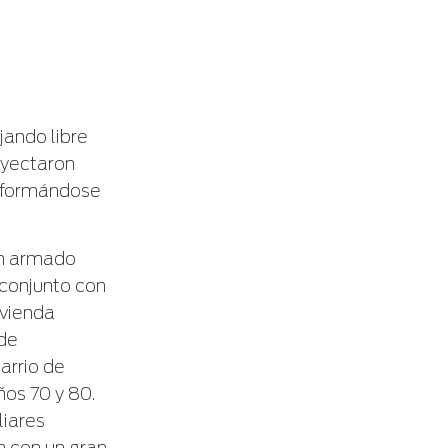
jando libre
oyectaron
nsformándose
gón armado
 conjunto con
ivienda
 de
arrio de
ños 70 y 80.
liares