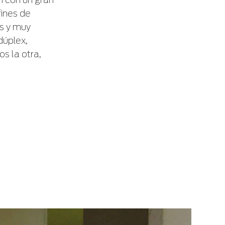
n con un gran
fines de
as y muy
dúplex,
s la otra,