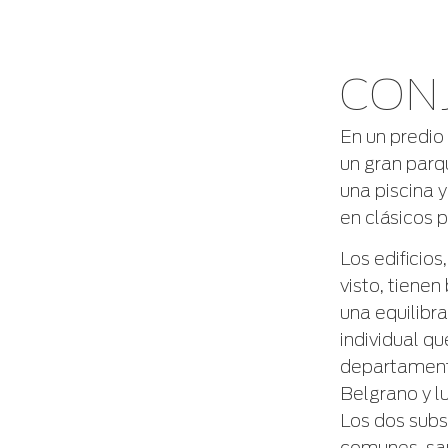
CON
En un predio
un gran par
una piscina 
en clásicos p
Los edificio
visto, tiene
una equilibra
individual qu
departamento
Belgrano y l
Los dos subsu