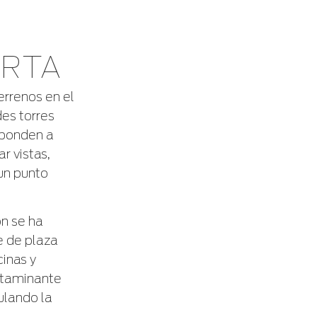
ORTA
errenos en el
des torres
sponden a
r vistas,
un punto
ón se ha
ie de plaza
inas y
ontaminante
ulando la