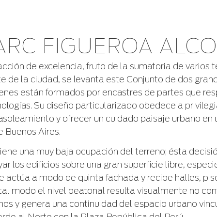
ARC FIGUEROA ALC
cción de excelencia, fruto de la sumatoria de varios t
te de la ciudad, se levanta este Conjunto de dos gran
enes están formados por encastres de partes que re
ologías. Su diseño particularizado obedece a privilegia
 asoleamiento y ofrecer un cuidado paisaje urbano en 
e Buenos Aires.
tiene una muy baja ocupación del terreno; ésta decisi
r los edificios sobre una gran superficie libre, espec
 actúa a modo de quinta fachada y recibe halles, pisc
tal modo el nivel peatonal resulta visualmente no c
inos y genera una continuidad del espacio urbano vinc