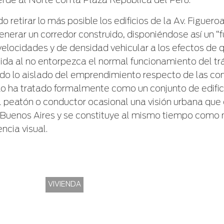
erde al Norte con la Plaza República del Perú.
 retirar lo más posible los edificios de la Av. Figuero
enerar un corredor construido, disponiéndose así un “f
velocidades y de densidad vehicular a los efectos de q
lida al no entorpezca el normal funcionamiento del tr
ado lo aislado del emprendimiento respecto de las co
lo ha tratado formalmente como un conjunto de edific
l peatón o conductor ocasional una visión urbana que
e Buenos Aires y se constituye al mismo tiempo como
encia visual.
VIVIENDA