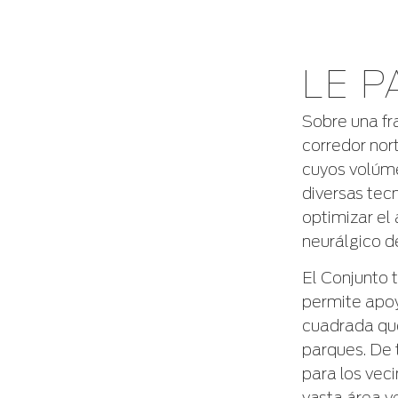
LE P
Sobre una fra
corredor nor
cuyos volúm
diversas tecn
optimizar el
neurálgico d
El Conjunto 
permite apoya
cuadrada que
parques. De 
para los vec