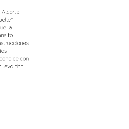
a Alcorta
uelle”
ue la
ánsito
nstrucciones
ios
 condice con
 nuevo
hito