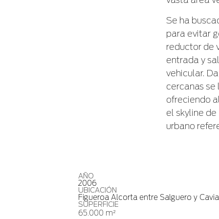
vasta área v
Se ha buscado
para evitar g
reductor de 
entrada y sa
vehicular. D
cercanas se 
ofreciendo a
el skyline d
urbano
refer
AÑO
2006
UBICACIÓN
Figueroa Alcorta entre Salguero y Cavia
SUPERFICIE
65.000 m²