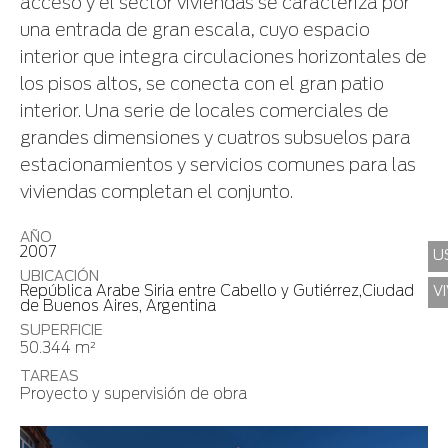
acceso y el sector viviendas se caracteriza por
una entrada de gran escala, cuyo espacio
interior que integra circulaciones horizontales de
los pisos altos, se conecta con el gran patio
interior. Una serie de locales comerciales de
grandes dimensiones y cuatros subsuelos para
estacionamientos y servicios comunes para las
viviendas completan el conjunto.
AÑO
2007
U
UBICACIÓN
República Arabe Siria entre Cabello y Gutiérrez,Ciudad
V
de Buenos Aires, Argentina
SUPERFICIE
50.344 m²
TAREAS
Proyecto y supervisión de obra