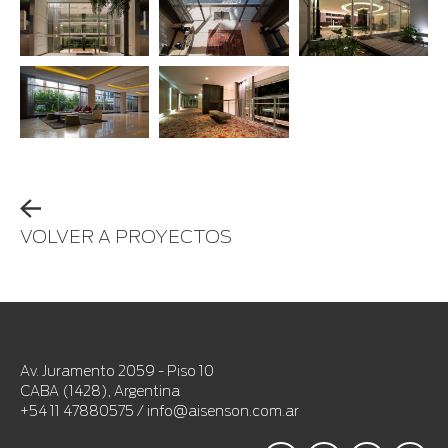
VOLVER A PROYECTOS
Av. Juramento 2059 - Piso 10
CABA (1428), Argentina
+54 11 47880575 / info@aisenson.com.ar