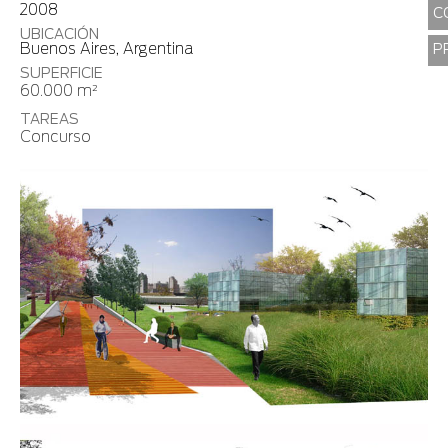
2008
C
UBICACIÓN
Buenos Aires, Argentina
P
SUPERFICIE
60.000 m²
TAREAS
Concurso