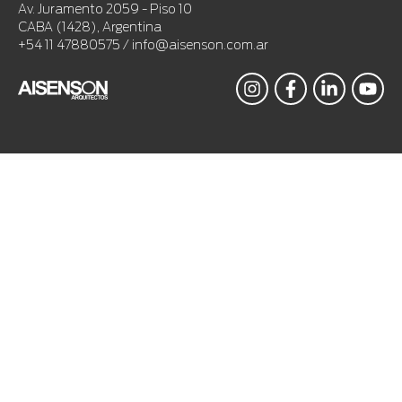
Av. Juramento 2059 - Piso 10
CABA (1428), Argentina
+54 11 47880575 / info@aisenson.com.ar